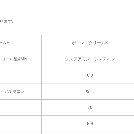
ります。
ームH
ボニンズクリームN
コール酸AMN
システアミン・システイン
6.0
・アルギニン
なし
≠0
5.9