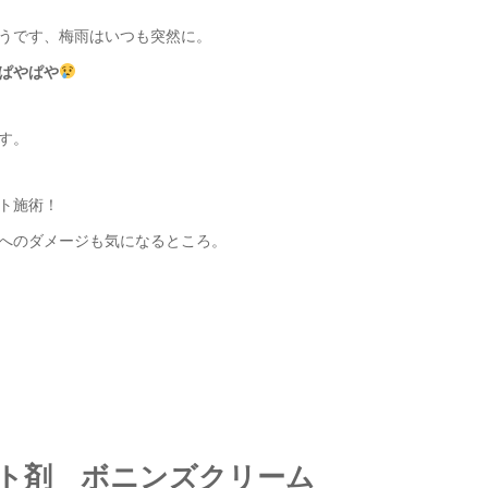
うです、梅雨はいつも突然に。
ぱやぱや
す。
ト施術！
へのダメージも気になるところ。
ト剤 ボニンズクリーム