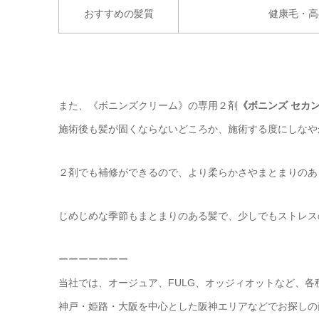
おすすめの髪質
健康毛・高
また、《ボニンズクリーム》の専用２剤
《ボニンズ セカ
施術後も髪が固くならないどころか、施術する度にしなや
２剤でも補修ができるので、より柔らかさやまとまりのあ
じめじめな季節もまとまりのある髪で、少しでもストレスの
ーーーーーーー
当社では、オージュア、FULG、オッジィオットなど、
神戸・姫路・大阪を中心とした阪神エリアなどでお探しの