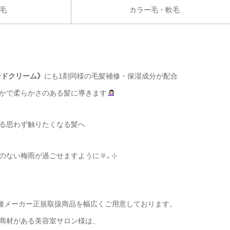
毛
カラー毛・軟毛
ンドクリーム》
にも1剤同様の毛髪補修・保湿成分が配合
かで柔らかさのある髪に導きます
る思わず触りたくなる髪へ
ない梅雨が過ごせますように⛧₊ ⊹
各種メーカー正規取扱商品を幅広くご用意しております。
商材がある美容室サロン様は、