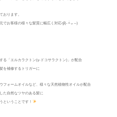
ております。
の様々な髪質に幅広く対応ദ്ദി(˶ •̀ ᴗ -˶)
る「エルカラクトン(γ-ドコサラクトン)」が配合
髪を補修するトリガーに
ウフォームオイルなど、様々な天然植物性オイルが配合
した自然なツヤのある髪に
うということです！