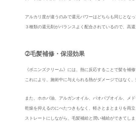
アルカリ度が違うのみで還元パワーはどちらも同じとなっ
３種類の還元剤がバランスよく配合されているので、高還元でお客様
➁毛髪補修・保湿効果
《ボニンズクリーム》には、熱に反応することで髪を補修す
これにより、施術中に与えられる熱がダメージではなく、
また、ホホバ油、アルガンオイル、バオバブオイル、メド
乾燥を抑えるのにべたつきもなく、軽さとまとまりを両立
ストレートにしながら、毛髪補給と潤い補給ができてしま