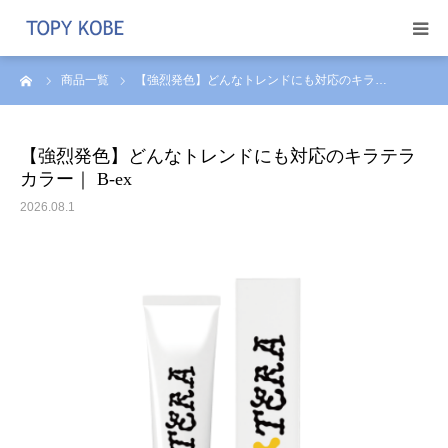
ーム
商品一覧
【強烈発色】どんなトレンドにも対応のキラ…
トピー商事を知る
取り扱いメーカー
【強烈発色】どんなトレンドにも対応のキラテラ
カラー｜ B-ex
採用情報
2026.08.1
Instagram
ブログ
アクセス
問い合わせ