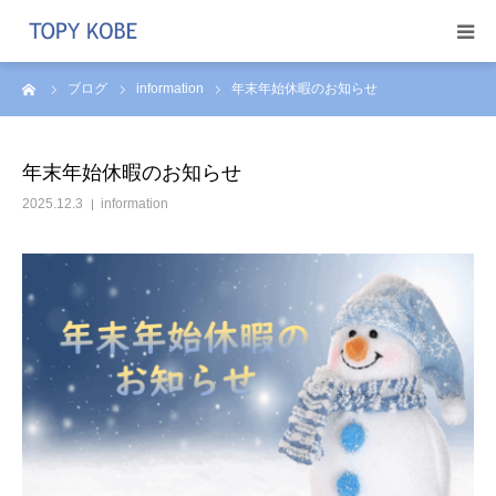
ーム
ブログ
information
年末年始休暇のお知らせ
トピー商事を知る
取り扱いメーカー
年末年始休暇のお知らせ
2025.12.3
information
採用情報
Instagram
ブログ
アクセス
問い合わせ